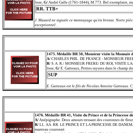
lisse,
G/
André Galle (1761-1844), M.773. Bel exemplaire, mai
RR. TTB+
J. Mazard ne signale ce monnayage qu'en bronze. Notre pièce 
exceptionnel .
1475. Médaille BR 50, Monsieur visite la Monnaie d
A/
CHARLES PHIL. DE FRANCE - MONSIEUR FRERE DU
R/
S. A. R./ MONSIEUR FRERE/ DU ROI, VISITE LA/
lisse,
G/
E. Gatteaux, Petites rayures dans le champ du 
SUP
E. Gatteaux est le fils de Nicolas Antoine Gatteaux. Ch
1476. Médaille BR 41, Visite du Prince et de la Princesse
A/
Anépigraphe. Deux amours tressant des couronnes de fleu
R/
LL. AA. RR. LE PRINCE ET LA PRINCESSE DE DANEMARK VI
manteau couronné.