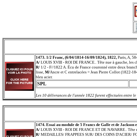
1473. 1/2 Franc, (6/04/1814-16/09/1824), 1822,
Paris, A, 58
A/
LOUIS XVIII - ROI DE FRANCE.. Tête nue à gauche, les ch
R/
1/2 - F//1822 A. Écu de France couronné entre deux branche
lisse,
M/
Ancre et C entrelacées = Jean Pierre Collot (1822-18
bleu acier.
SPL
Les 10 délivrances de l'année 1822 furent effectuées entre le 
1474. Essai au module de 5 Francs de Galle et de Jackson 
A/
LOUIS XVIII - ROI DE FRANCE ET DE NAVARRE.. Tête nue 
R/
MEDAILLES/ FRAPPEES SUR/ DES COINS D'ACIER/ FOND