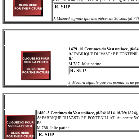
R. SUP
J. Mazard signale que des pièces de 30 sous (M.779)
1479. 10 Centimes du Vast uniface, (6/0
A/
FABRIQUE DU VAST./ P.F. FONTENILLA
R/
M.787. Jolie patine.
R. SUP
J. Mazard signale que ces monnaies ne peu
1480. 5 Centimes du Vast uniface, (6/04/1814-16/09/1824),
A/
FABRIQUE DU VAST./ P.F. FONTENILLAT.. Au centre 5/
R/
M.788. Jolie patine.
R. SUP