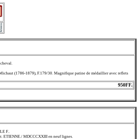
cheval.
ichaut (1786-1879), F.179/30. Magnifique patine de médaillier avec reflets
950FF.
LE F..
ETIENNE./ MDCCCXXIII en neuf lignes.