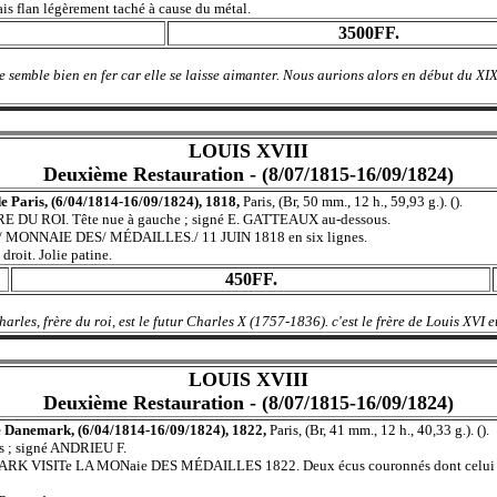
s flan légèrement taché à cause du métal.
3500FF.
semble bien en fer car elle se laisse aimanter. Nous aurions alors en début du XIXè
LOUIS XVIII
Deuxième Restauration - (8/07/1815-16/09/1824)
e Paris, (6/04/1814-16/09/1824), 1818,
Paris, (Br, 50 mm., 12 h., 59,93 g.). ().
 ROI. Tête nue à gauche ; signé E. GATTEAUX au-dessous.
 MONNAIE DES/ MÉDAILLES./ 11 JUIN 1818 en six lignes.
droit. Jolie patine.
450FF.
arles, frère du roi, est le futur Charles X (1757-1836). c'est le frère de Louis XVI et
LOUIS XVIII
Deuxième Restauration - (8/07/1815-16/09/1824)
 de Danemark, (6/04/1814-16/09/1824), 1822,
Paris, (Br, 41 mm., 12 h., 40,33 g.). ().
rs ; signé ANDRIEU F.
SITe LA MONaie DES MÉDAILLES 1822. Deux écus couronnés dont celui du Princ