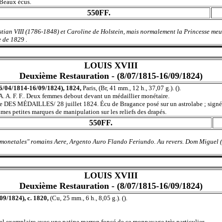
 Beaux écus.
550FF.
hristian VIII (1786-1848) et Caroline de Holstein, mais normalement la Princesse
 de 1829 .
LOUIS XVIII
Deuxième Restauration - (8/07/1815-16/09/1824)
(6/04/1814-16/09/1824), 1824,
Paris, (Br, 41 mm., 12 h., 37,07 g.). ().
 A. F. F.. Deux femmes debout devant un médaillier monétaire.
DAILLES/ 28 juillet 1824. Écu de Bragance posé sur un astrolabe ; signé
mes petites marques de manipulation sur les reliefs des drapés.
550FF.
rs monetales" romains Aere, Argento Auro Flando Feriundo. Au revers. Dom Miguel (18
LOUIS XVIII
Deuxième Restauration - (8/07/1815-16/09/1824)
09/1824), c. 1820,
(Cu, 25 mm., 6 h., 8,05 g.). ().
l exemplaire avec une patine marron foncé de ce monnayage très particulier.