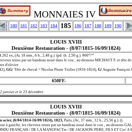
MONNAIES IV
185
180
181
182
183
184
186
187
188
189
190
LOUIS XVIII
Deuxième Restauration - (8/07/1815-16/09/1824)
4.262 ex, (Ar, 18 mm., 6 h., 2,48 g.). (pd. th. 2,50 g.). 900°/°°
eveux tenus par un bandeau noué dans le cou ; au-dessous MICHAUT F. et tête de 
s d'olivier.
42),
GG/
Tête de cheval = Nicolas Pierre Tiolier (1816-1824),
G/
Auguste François M
650FF.
2 janvier et le 23 décembre .
LOUIS XVIII
Deuxième Restauration - (8/07/1815-16/09/1824)
en acier, (6/04/1814-16/09/1824), 1823,
Paris, (Ac, 37 mm., 12 h., 25,56 g.). ().
à gauche, les cheveux tenus par un bandeau noué dans le cou ; au-dessous GAL
U FRANÇAIS./ DE LA MANUFACTre./ DE JACKSON/ PERE, FILS ET Cie/ A St. 