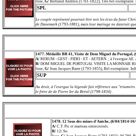
lisse,
G/
Bertrand Andrieu (1761-1822), Très bel exemplaire.
SPL
Le couple représenté pourrait être soit les écus du futur C
de Danemark (1793-1881), mais leur mariage ne daterait que
1477. Médaille BR 41, Visite de Dom Miguel du Portugal, 
A/
RERUM - GEST - FIDEI - ET - AETERN. ; à l'exergue AE. A.
R/
DOM MIGUEL DE PORTUGAL VISITE LA MONNAIE Rle DES MÉ
lisse,
G/
Jean Jacques Barre (1793-1855), Bel exemplaire. Infi
SUP
Au droit, à l'exergue la légende fait référence aux "triumvi
le frère de de Pierre Ier du Brésil (1798-1834) .
1478. 12 Sous des mines d'Aniche, (6/04/1814-16/
A/
C.T. Pic et marteau entrecroisés.
R/
12/.So.
lisse,
G/
Jean Jacques Barre (1793-1855), M.780. Be