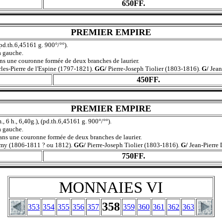
650FF.
PREMIER EMPIRE
 (pd.th.6,45161 g. 900°/°°).
 gauche.
une couronne formée de deux branches de laurier.
les-Pierre de l'Espine (1797-1821).
GG/
Pierre-Joseph Tiolier (1803-1816).
G/
Jean
450FF.
PREMIER EMPIRE
 6 h., 6,40g.), (pd.th.6,45161 g. 900°/°°).
 gauche.
une couronne formée de deux branches de laurier.
my (1806-1811 ? ou 1812).
GG/
Pierre-Joseph Tiolier (1803-1816).
G/
Jean-Pierre
750FF.
MONNAIES VI
358
353
354
355
356
357
359
360
361
362
363