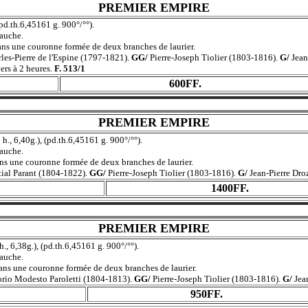
PREMIER EMPIRE
 (pd.th.6,45161 g. 900°/°°).
auche.
une couronne formée de deux branches de laurier.
les-Pierre de l'Espine (1797-1821).
GG/
Pierre-Joseph Tiolier (1803-1816).
G/
Jean
vers à 2 heures.
F. 513/1
600FF.
PREMIER EMPIRE
 h., 6,40g.), (pd.th.6,45161 g. 900°/°°).
auche.
une couronne formée de deux branches de laurier.
ial Parant (1804-1822).
GG/
Pierre-Joseph Tiolier (1803-1816).
G/
Jean-Pierre Dro
1400FF.
PREMIER EMPIRE
h., 6,38g.), (pd.th.6,45161 g. 900°/°°).
auche.
une couronne formée de deux branches de laurier.
orio Modesto Paroletti (1804-1813).
GG/
Pierre-Joseph Tiolier (1803-1816).
G/
Jea
950FF.