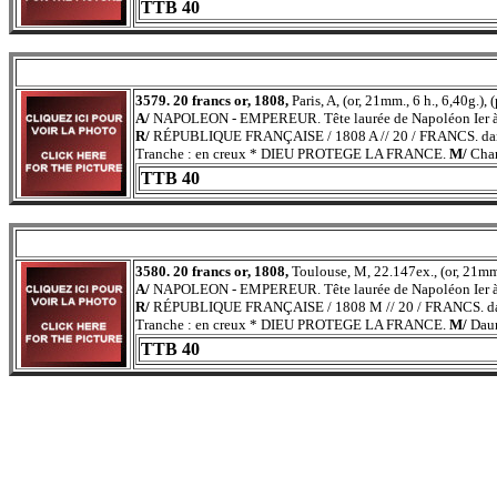
TTB 40
3579. 20 francs or, 1808,
Paris, A, (or, 21mm., 6 h., 6,40g.),
A/
NAPOLEON - EMPEREUR. Tête laurée de Napoléon Ier à
R/
RÉPUBLIQUE FRANÇAISE / 1808 A // 20 / FRANCS. dans 
Tranche : en creux * DIEU PROTEGE LA FRANCE.
M/
Char
TTB 40
3580. 20 francs or, 1808,
Toulouse, M, 22.147ex., (or, 21mm.,
A/
NAPOLEON - EMPEREUR. Tête laurée de Napoléon Ier à
R/
RÉPUBLIQUE FRANÇAISE / 1808 M // 20 / FRANCS. dans 
Tranche : en creux * DIEU PROTEGE LA FRANCE.
M/
Dau
TTB 40