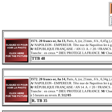
3571. 20 francs or, An 13,
Paris, A, (or, 21mm., 6 h., 6,45g.)
A/
NAPOLEON - EMPEREUR. Tête nue de Napoléon Ier à g
R/
RÉPUBLIQUE FRANÇAISE. / AN 13. A. // 20 / FRANCS. da
Tranche : en creux * DIEU PROTEGE LA FRANCE.
M/
Char
TTB 48
3572. 20 francs or, An 14,
Paris, A, (or, 21mm., 6 h., 6,34g.)
A/
NAPOLEON - EMPEREUR. Tête nue de Napoléon Ier à g
R/
RÉPUBLIQUE FRANÇAISE / AN 14. A. // 20 / FRANCS. dan
Tranche : en creux * DIEU PROTEGE LA FRANCE.
M/
Char
à 5 heures au revers.
F. 512/05
R. TB 35