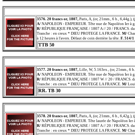
3576. 20 francs or, 1807,
Paris, A, (or, 21mm., 6 h., 6,44g.),
A/
NAPOLEON - EMPEREUR. Tête nue de Napoléon Ier à g
R/
RÉPUBLIQUE FRANÇAISE / 1807 A // 20 / FRANCS. dans 
Tranche : en creux * DIEU PROTEGE LA FRANCE.
M/
Char
à 12 heures à l'avers. Défaut de coin derrière la tête.
F. 514/1
TTB 50
3577. 20 francs or, 1807,
Lille, W, 5.163ex., (or, 21mm., 6 h.
A/
NAPOLEON - EMPEREUR. Tête nue de Napoléon Ier à g
R/
RÉPUBLIQUE FRANÇAISE / 1807 W // 20 / FRANCS. dans 
Tranche : en creux * DIEU PROTEGE LA FRANCE.
M/
Loui
RR. TB 30
3578. 20 francs or, 1807,
Paris, A, (or, 21mm., 6 h., 6,42g.),
A/
NAPOLEON - EMPEREUR. Tête laurée de Napoléon Ier à
R/
RÉPUBLIQUE FRANÇAISE / 1807 A // 20 / FRANCS. dans 
Tranche : en creux * DIEU PROTEGE LA FRANCE.
M/
Char