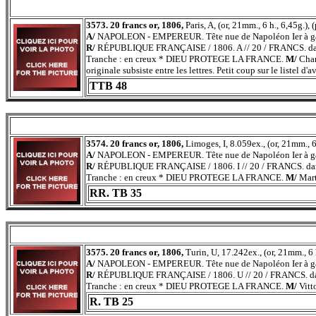
3573. 20 francs or, 1806,
Paris, A, (or, 21mm., 6 h., 6,45g.),
A/
NAPOLEON - EMPEREUR. Tête nue de Napoléon Ier à g
R/
RÉPUBLIQUE FRANÇAISE / 1806. A // 20 / FRANCS. dans 
Tranche : en creux * DIEU PROTEGE LA FRANCE.
M/
Char
originale subsiste entre les lettres. Petit coup sur le listel d'a
TTB 48
3574. 20 francs or, 1806,
Limoges, I, 8.059ex., (or, 21mm., 6
A/
NAPOLEON - EMPEREUR. Tête nue de Napoléon Ier à g
R/
RÉPUBLIQUE FRANÇAISE / 1806. I // 20 / FRANCS. dans 
Tranche : en creux * DIEU PROTEGE LA FRANCE.
M/
Mart
RR. TB 35
3575. 20 francs or, 1806,
Turin, U, 17.242ex., (or, 21mm., 6 
A/
NAPOLEON - EMPEREUR. Tête nue de Napoléon Ier à g
R/
RÉPUBLIQUE FRANÇAISE / 1806. U // 20 / FRANCS. dans 
Tranche : en creux * DIEU PROTEGE LA FRANCE.
M/
Vitt
R. TB 25