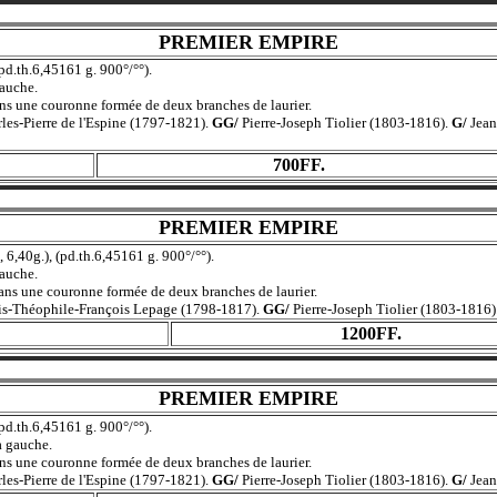
PREMIER EMPIRE
 (pd.th.6,45161 g. 900°/°°).
auche.
une couronne formée de deux branches de laurier.
les-Pierre de l'Espine (1797-1821).
GG/
Pierre-Joseph Tiolier (1803-1816).
G/
Jean
700FF.
PREMIER EMPIRE
, 6,40g.), (pd.th.6,45161 g. 900°/°°).
auche.
une couronne formée de deux branches de laurier.
s-Théophile-François Lepage (1798-1817).
GG/
Pierre-Joseph Tiolier (1803-1816)
1200FF.
PREMIER EMPIRE
 (pd.th.6,45161 g. 900°/°°).
 gauche.
une couronne formée de deux branches de laurier.
les-Pierre de l'Espine (1797-1821).
GG/
Pierre-Joseph Tiolier (1803-1816).
G/
Jean