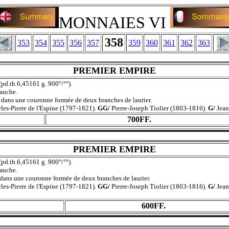
MONNAIES VI
358
353
354
355
356
357
359
360
361
362
363
PREMIER EMPIRE
, (pd.th.6,45161 g. 900°/°°).
auche.
ns une couronne formée de deux branches de laurier.
les-Pierre de l'Espine (1797-1821).
GG/
Pierre-Joseph Tiolier (1803-1816).
G/
Jean
700FF.
PREMIER EMPIRE
, (pd.th.6,45161 g. 900°/°°).
auche.
s une couronne formée de deux branches de laurier.
les-Pierre de l'Espine (1797-1821).
GG/
Pierre-Joseph Tiolier (1803-1816).
G/
Jean
600FF.