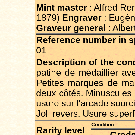
Mint master
: Alfred Re
1879)
Engraver
: Eugèn
Graveur general
: Albe
Reference number in spe
01
Description of the cond
patine de médaillier ave
Petites marques de ma
deux côtés. Minuscules 
usure sur l'arcade sourci
Joli revers. Usure superfi
Condition :
Rarity level
Grad