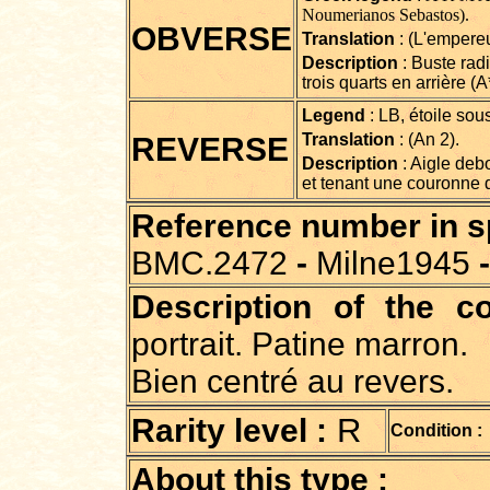
Noumerianos Sebastos).
OBVERSE
Translation
: (L'empere
Description
: Buste rad
trois quarts en arrière (A
Legend
: LB, étoile sous
Translation
: (An 2).
REVERSE
Description
: Aigle debo
et tenant une couronne 
Reference number in spe
BMC.2472
-
Milne1945
-
Description of the co
portrait. Patine marron.
Bien centré au revers.
R
Rarity level :
Condition :
About this type :