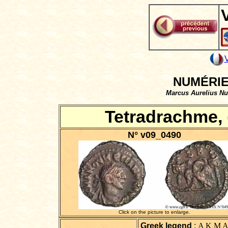
NUMÉRIEN
Marcus Aurelius Nu
Tetradrachme, 
N° v09_0490
Click on the picture to enlarge.
Greek legend
:
A K M A