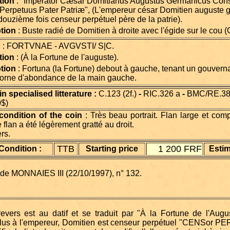
tion
: "Imperator Cæsar Domitianus Augustus Germanicus Con
Perpetuus Pater Patriæ", (L'empereur césar Domitien auguste 
douzième fois censeur perpétuel père de la patrie).
tion
: Buste radié de Domitien à droite avec l'égide sur le cou (
d
: FORTVNAE - AVGVSTI/ S|C.
tion
: (À la Fortune de l'auguste).
tion
: Fortuna (la Fortune) debout à gauche, tenant un gouvernai
corne d'abondance de la main gauche.
 specialised litterature :
C.123 (2f.)
-
RIC.326 a
-
BMC/RE.3
0$)
condition of the coin
: Très beau portrait. Flan large et compl
flan a été légèrement gratté au droit.
rs.
TTB
1 200 FRF
Condition :
Starting price
Esti
 de MONNAIES III (22/10/1997), n° 132.
vers est au datif et se traduit par "À la Fortune de l'August
lus à l'empereur, Domitien est censeur perpétuel "CENSor PERp