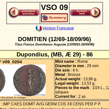
VSO 09
Version Française
DOMITIEN (12/69-18/09/96)
Titus Flavius Domitianus Auguste (13/09/81-18/09/96)
Dupondius, (MB, Æ 29) - 86
° v09_0204
Mint name :
Rome
Diameter in mm
: 29 mm
Die axis
: 6 h.
Metal
: Bronze
Actual weight
: 13,96 g.
Legal weight
: 13,53 g.
Pieces to the mark
: 1/24 L., 
siliques
Current for
: 2 as
n the picture to enlarge.
d
: IMP CAES DOMIT AVG GERM COS XII CENS PER P P.