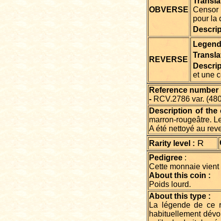
Transla
OBVERSE
Censor 
pour la 
Descrip
Legen
Transla
REVERSE
Descrip
et une 
Reference number in
-
RCV.2786 var. (48
Description of the 
marron-rougeâtre. Le 
A été nettoyé au reve
R
Rarity level :
Pedigree
:
Cette monnaie vient
About this coin :
Poids lourd.
About this type :
La légende de ce re
habituellement dévo