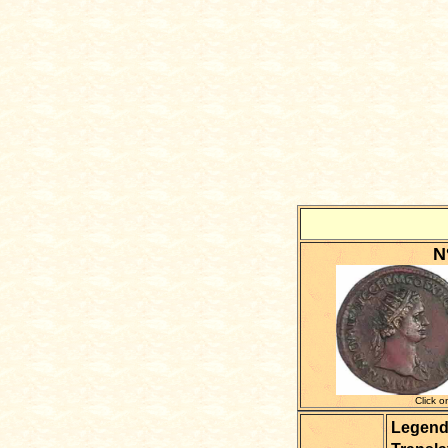
N
Click o
Legen