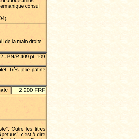
sul duodecimus
germanique consul
O4).
l de la main droite
82
-
BN/R.409 pl. 109
et. Très jolie patine
2 200 FRF
mate
e". Outre les titres
etuus", c'est-à-dire