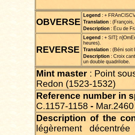
Legend
: + FRAnCISCVS
OBVERSE
Translation
: (François,
Description
: Écu de Fr
Legend
: + SIT[: n]Om
heures).
REVERSE
Translation
: (Béni soit
Description
: Croix cant
un double quadrilobe.
Mint master
: Point sous
Redon (1523-1532)
Reference number in spe
C.1157-1158
-
Mar.2460 
Description of the con
légèrement décentrée