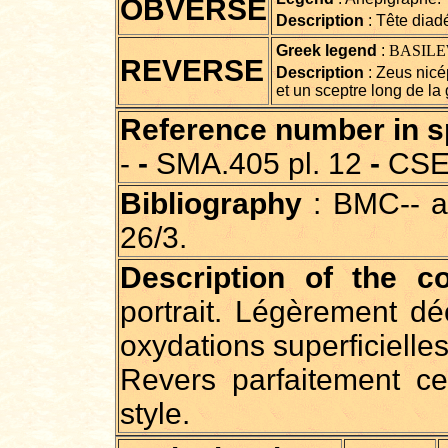
OBVERSE
Description
: Tête diad
Greek legend
:
BASILEW
REVERSE
Description
: Zeus nicé
et un sceptre long de la
Reference number in spe
-
-
SMA.405 pl. 12
-
CSE
Bibliography
: BMC-- at
26/3.
Description of the co
portrait. Légèrement dé
oxydations superficielle
Revers parfaitement cen
style.