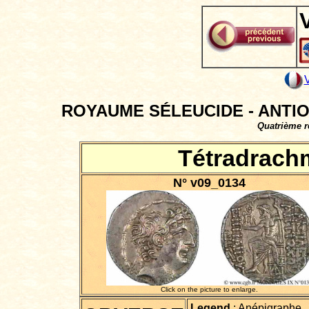
ROYAUME SÉLEUCIDE - ANTIOCH
Quatrième rè
Tétradrachm
N° v09_0134
Click on the picture to enlarge.
Legend
: Anépigraphe.