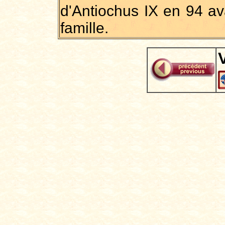
d'Antiochus IX en 94 ava
famille.