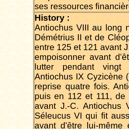
ses ressources financièr
History :
Antiochus VIII au long n
Démétrius II et de Cléo
entre 125 et 121 avant J.
empoisonner avant d'êt
lutter pendant vingt
Antiochus IX Cyzicène (
reprise quatre fois. An
puis en 112 et 111, de
avant J.-C. Antiochus V
Séleucus VI qui fit aus
avant d'être lui-même é